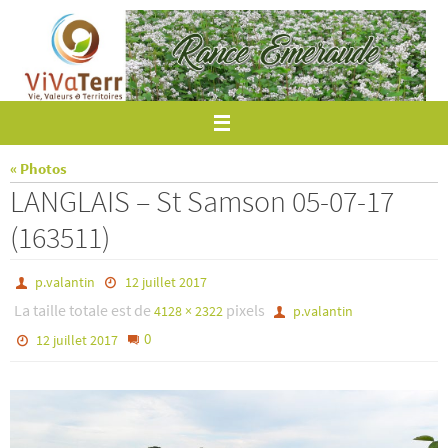
Passer
vers
le
contenu
« Photos
LANGLAIS – St Samson 05-07-17
(163511)
p.valantin
12 juillet 2017
La taille totale est de
pixels
4128 × 2322
p.valantin
0
12 juillet 2017