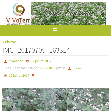
Passer
vers
le
contenu
« Photos
IMG_20170705_163314
p.valantin
12 juillet 2017
La taille totale est de
pixels
1536 × 2048
p.valantin
0
12 juillet 2017